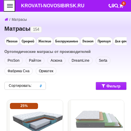
0
KROVATI-NOVOSIBIRSK.RU
/
Матрасы
Матрасы
154
Мягкие
Средней
Жесткие
Беспружинные
Эконом
Премиум
Для дачи
Ортопедические матрасы от производителей
ProSon
Райтон
Аскона
DreamLine
Serta
Фабрика Сна
Орматек
Сортировать:
Фильтр
25%