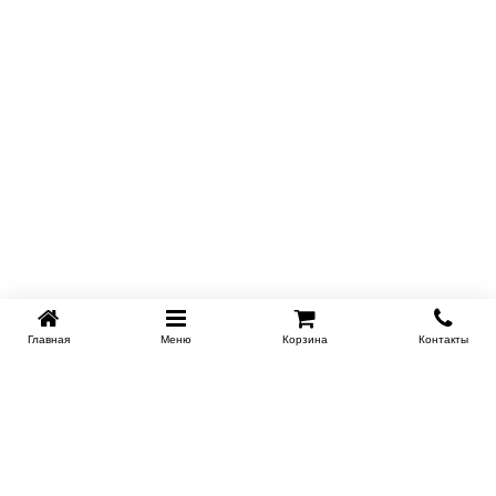
Главная
Меню
Корзина
Контакты
KROVATI-NOVOSIBIRSK.RU