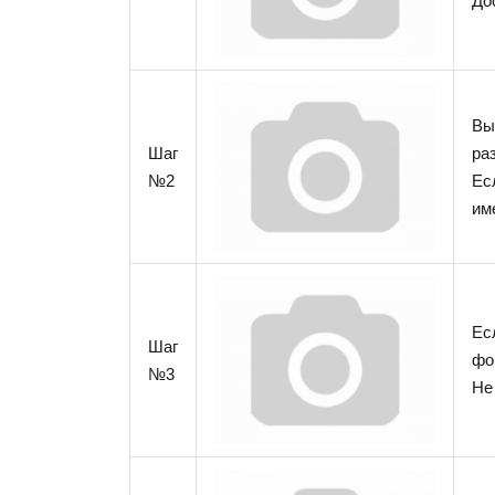
До
Вы
Шаг
ра
№2
Ес
им
Ес
Шаг
фо
№3
Не