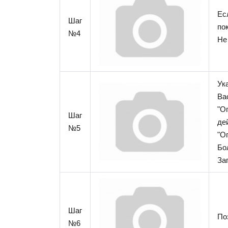
Ес
Шаг
по
№4
Не
Ук
Ва
"О
Шаг
де
№5
"О
Бо
За
Шаг
По
№6