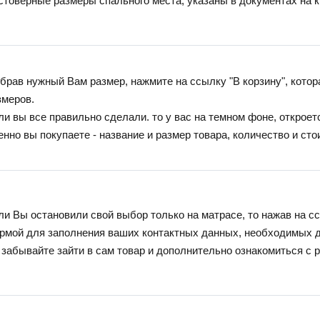
стоверные размеры спального места, указаны в документах на к
брав нужный Вам размер, нажмите на ссылку "В корзину", котор
змеров.
ли вы все правильно сделали. то у вас на темном фоне, откроетс
енно вы покупаете - название и размер товара, количество и сто
ли Вы остановили свой выбор только на матрасе, то нажав на сс
рмой для заполнения ваших контактных данных, необходимых д
 забывайте зайти в сам товар и дополнительно ознакомиться с