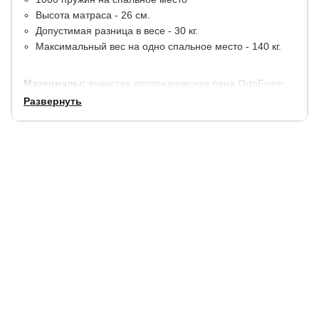
Высота матраса - 26 см.
Допустимая разница в весе - 30 кг.
Максимальный вес на одно спальное место - 140 кг.
Материалы:
ячеистая ортопедическая пена OrtoFoam,
термовойлок, кокосовая койра. По периметру
Развернуть
конструкция матраса дополнительно усилена
ортопедической пеной.
В стандартную комплектацию входит
несъемный стеганный чехол Tricotage Dream.
Срок службы:
5 лет (при покупке с защитным чехлом).
Гарантия:
1,5 года.