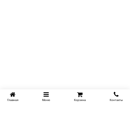
Главная
Меню
Корзина
Контакты
KROVATI-NOVOSIBIRSK.RU