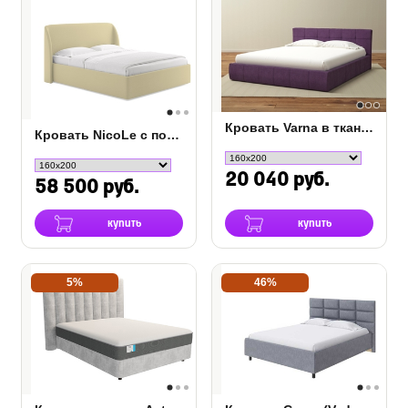
Кровать Varna в ткани c ПМ
Кровать NicoLe c подъемным механизмом
20 040 руб.
58 500 руб.
купить
купить
5%
46%