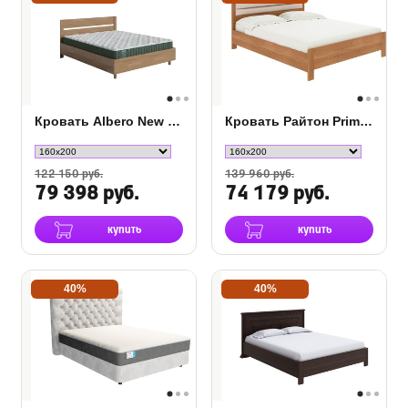
Кровать Albero New с подъемным механизмом
Кровать Райтон Prima с ПМ
122 150 руб.
139 960 руб.
79 398 руб.
74 179 руб.
купить
купить
40%
40%