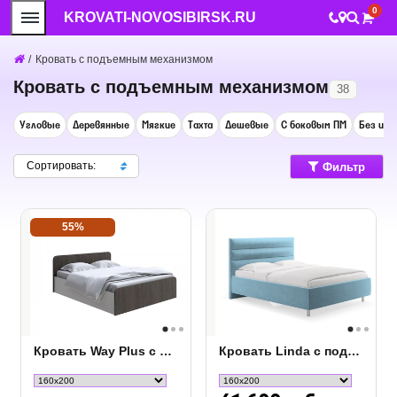
0
KROVATI-NOVOSIBIRSK.RU
/
Кровать с подъемным механизмом
Кровать с подъемным механизмом
38
Угловые
Деревянные
Мягкие
Тахта
Дешевые
С боковым ПМ
Без изг
Сортировать:
Фильтр
55%
Кровать Way Plus с подъёмным механизмом
Кровать Linda с подъемным механизмом