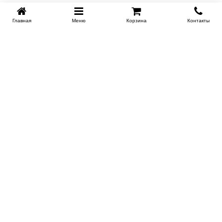
Главная
Меню
Корзина
Контакты
KROVATI-NOVOSIBIRSK.RU
+7 (383) 209 93 69
НСК
Работаем 10:00-22:00
Заказать обратный звонок
ИНФОРМАЦИЯ
Доставка
Контакты
Поставщикам
Гарантия и возврат