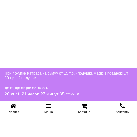
При покупке матраса на сумму от 15 т.р. - подушка Magic в подарок! От
30 т.р. - 2 подушки!
До конца акции осталось:
26 дней 21 часов 27 минут 35 секунд
Главная
Меню
Корзина
Контакты