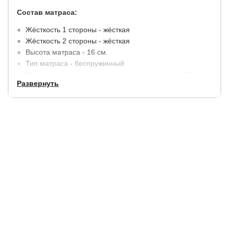
Состав матраса:
Жёсткость 1 стороны - жёсткая
Жёсткость 2 стороны - жёсткая
Высота матраса - 16 см.
Тип матраса - беспружинный
Максимальный вес на одно спальное место - 120 кг.
Развернуть
Материалы: латексированная кокосовая койра (5 слоёв).
В стандартную комплектацию входит чехол Elite,
выполненный из хлопкового жаккарда и простеганный на
холконе.
Гарантия:
2 года.