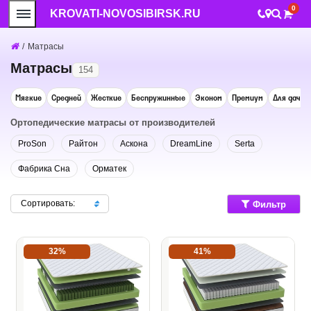
0
KROVATI-NOVOSIBIRSK.RU
/
Матрасы
Матрасы
154
Мягкие
Средней
Жесткие
Беспружинные
Эконом
Премиум
Для дачи
Ортопедические матрасы от производителей
ProSon
Райтон
Аскона
DreamLine
Serta
Фабрика Сна
Орматек
Сортировать:
Фильтр
32%
41%