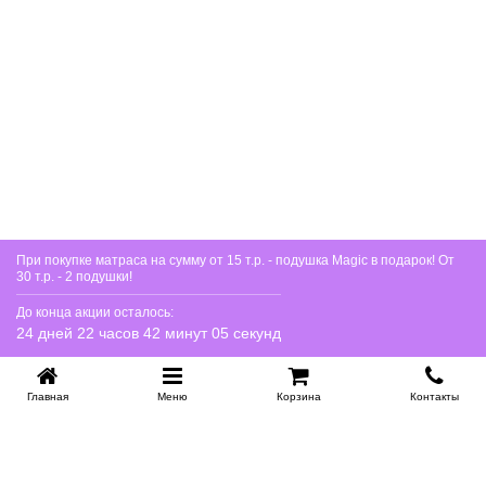
Купить в 1 клик
При покупке матраса на сумму от 15 т.р. - подушка Magic в подарок! От
30 т.р. - 2 подушки!
До конца акции осталось:
24 дней 22 часов 42 минут 04 секунд
Главная
Меню
Корзина
Контакты