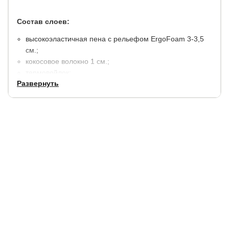
Состав слоев:
высокоэластичная пена с рельефом ErgoFoam 3-3,5
см.;
кокосовое волокно 1 см.;
термовойлок;
Развернуть
пружинный блок S2000 представляет собой блок
независимых пружин, заключенных в тканевые чехлы
из материала спанбонд (1000 шт./1 кв.м.).;
термовойлок;
кокосовое волокно 1 см.;
высокоэластичная пена с рельефом ErgoFoam 3-3,5
см.;
чехол SofTech - трикотажная ткань, простеганная на
антиаллергенном волокне холконе (250 гр./м2).
высота 24 см.
максимальный вес на 1 спальное место: 160 кг.
Гарантия:
2 года на наполнители и чехол (10 лет на