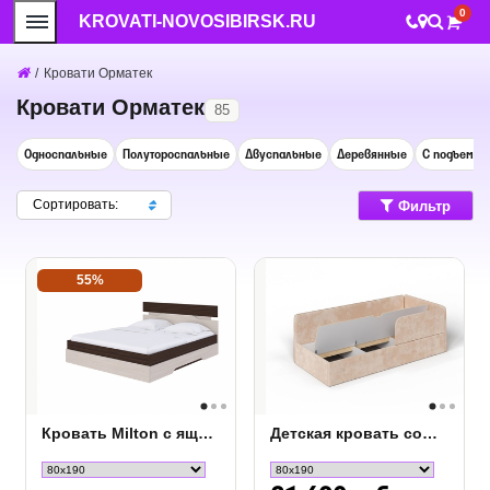
0
KROVATI-NOVOSIBIRSK.RU
/
Кровати Орматек
Кровати Орматек
85
Односпальные
Полутороспальные
Двуспальные
Деревянные
С подъемны
Сортировать:
Фильтр
55%
Кровать Milton с ящиком
Детская кровать софа Umka