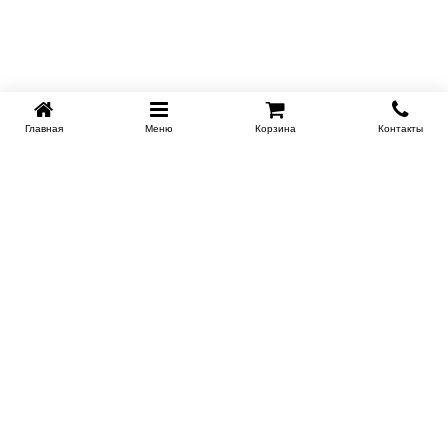
Главная
Меню
Корзина
Контакты
KROVATI-NOVOSIBIRSK.RU
+7 (383) 209 93 69
НСК
Работаем 10:00-22:00
Заказать обратный звонок
ИНФОРМАЦИЯ
Доставка