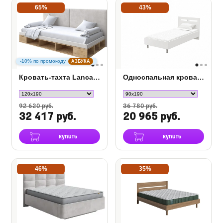
65%
43%
-10% по промокоду
АЗБУКА
Кровать-тахта Lancaster 1
Односпальная кровать Umbretta
92 620 руб.
36 780 руб.
32 417 руб.
20 965 руб.
купить
купить
46%
35%