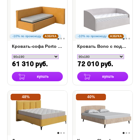
-10% по промокоду
-10% по промокоду
АЗБУКА
АЗБУКА
Кровать-софа Porto (левая)
Кровать Bono с подъемным механизмом
61 310 руб.
72 010 руб.
купить
купить
48%
40%