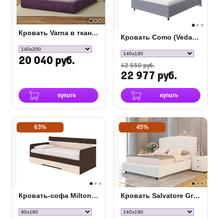
Кровать Varna в ткани c ПМ
Кровать Como (Veda) 8 ткань
20 040 руб.
42 550 руб.
22 977 руб.
купить
купить
63%
45%
Кровать-софа Milton с ящиком
Кровать Salvatore Grand