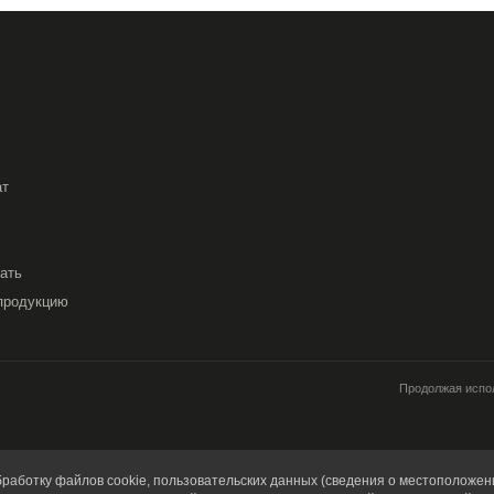
ат
вать
продукцию
Продолжая испол
работку файлов cookie, пользовательских данных (сведения о местоположени