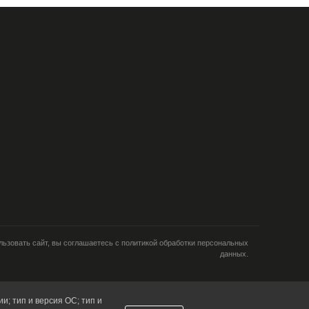
ьзовать сайт, вы соглашаетесь с политикой обработки персональных
данных.
и; тип и версия ОС; тип и