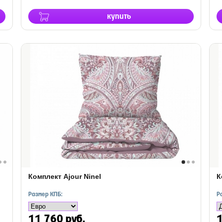
купить
Комплект Ajour Ninel
К
Размер КПБ:
Р
11 760 руб.
1