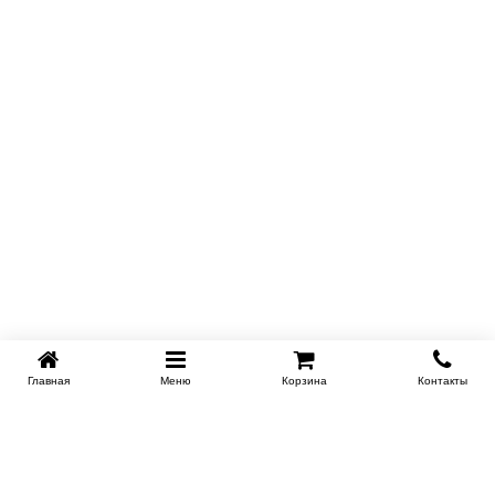
Главная
Меню
Корзина
Контакты
KROVATI-NOVOSIBIRSK.RU