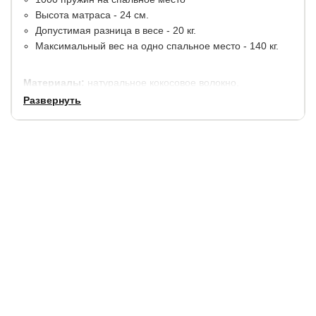
Высота матраса - 24 см.
Допустимая разница в весе - 20 кг.
Максимальный вес на одно спальное место - 140 кг.
Материалы:
натуральное кокосовое волокно,
термовойлок. По периметру конструкция матраса
Развернуть
дополнительно усилена ортопедической пеной.
В стандартную комплектацию входит
несъемный стеганный чехол Tricotage Dream.
Срок службы:
5 лет (при покупке с защитным чехлом).
Гарантия:
1,5 года.