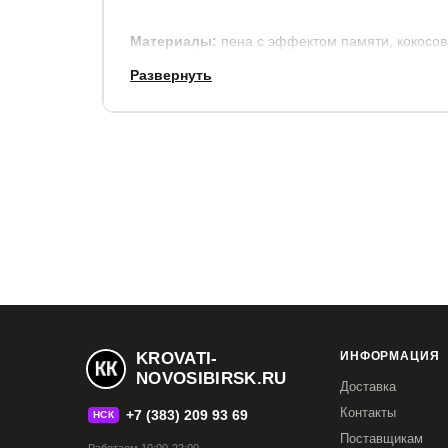
Материалы:
пена с эффектом памяти, кокосов
хлопковый войлок.
Развернуть
В стандартную комплектацию входит чехол из т
синтепоне.
Срок службы:
10 лет.
Гарантия:
5 лет.
KROVATI-
ИНФОРМАЦИЯ
NOVOSIBIRSK.RU
Доставка
Контакты
+7 (383) 209 93 69
НСК
Поставщикам