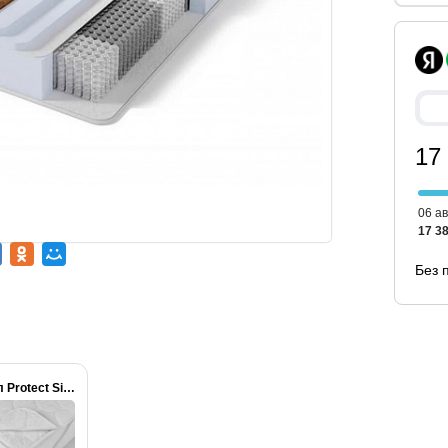
17
06 ав
17 38
Без 
Чехол Protect Simple...