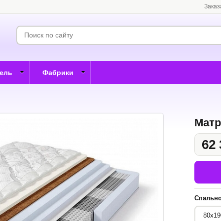
Заказ
бель
Фабрики
Матр
62 
Спально