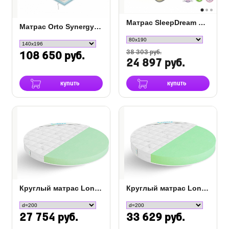
Матрас SleepDream Hard S-1000
Матрас Orto Synergy Memory - оптимальная жесткость
38 303 руб.
108 650 руб.
24 897 руб.
купить
купить
Круглый матрас Lonax Round ППУ-15
Круглый матрас Lonax Round ППУ-19
27 754 руб.
33 629 руб.