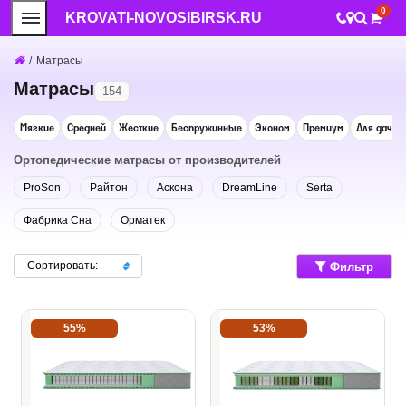
0
KROVATI-NOVOSIBIRSK.RU
/
Матрасы
Матрасы
154
Мягкие
Средней
Жесткие
Беспружинные
Эконом
Премиум
Для дачи
Ортопедические матрасы от производителей
ProSon
Райтон
Аскона
DreamLine
Serta
Фабрика Сна
Орматек
Сортировать:
Фильтр
55%
53%