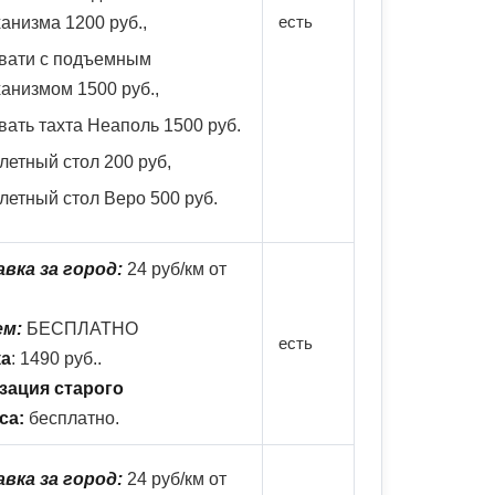
есть
анизма 1200 руб.,
вати с подъемным
анизмом 1500 руб.,
вать тахта Неаполь 1500 руб.
летный стол 200 руб,
летный стол Веро 500 руб.
вка за город:
24 руб/км от
ем:
БЕСПЛАТНО
есть
ка
: 1490 руб..
зация старого
са:
бесплатно.
вка за город:
24 руб/км от