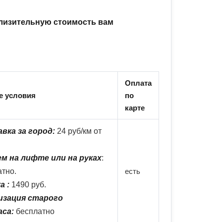
близительную стоимость вам
Оплата
е условия
по
карте
вка за город:
24 руб/км от
м на лифте или на руках
:
атно.
есть
а :
1490 руб.
зация старого
са:
бесплатно