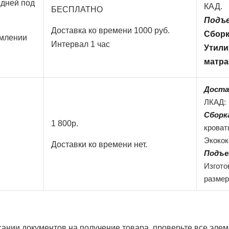
 дней под
КАД.
БЕСПЛАТНО
Подъ
Доставка ко времени 1000 руб.
Сбор
млении
Интервал 1 час
Утили
матра
Доста
ЛКАД:
Сборк
1 800р.
кроват
Экокок
Доставки ко времени нет.
Подъ
Изгото
размер
сании документов на получение товара, проверьте все элем