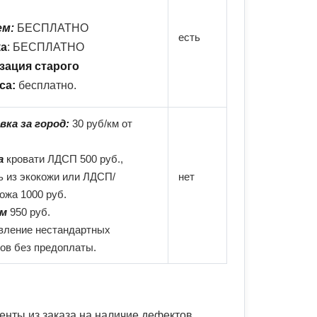
ем:
БЕСПЛАТНО
есть
ка
: БЕСПЛАТНО
зация старого
са:
бесплатно.
вка за город:
30 руб/км от
а
кровати ЛДСП 500 руб.,
ь из экокожи или ЛДСП/
нет
ожа 1000 руб.
ем
950 руб.
вление нестандартных
ов без предоплаты.
енты из заказа на наличие дефектов,