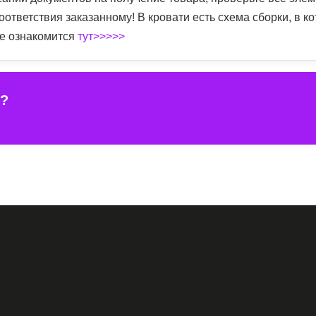
оответствия заказанному! В кровати есть схема сборки, в к
те ознакомится
тут>>>>>
е?