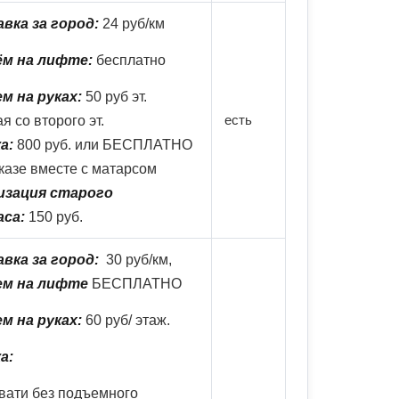
вка за город:
24 руб/км
ём на лифте:
бесплатно
м на руках:
50 руб эт.
есть
я со второго эт.
а:
800 руб. или БЕСПЛАТНО
казе вместе с матарсом
зация старого
аса:
150 руб.
вка за город:
30 руб/км,
ем на лифте
БЕСПЛАТНО
м на руках:
60 руб/ этаж.
а:
вати без подъемного