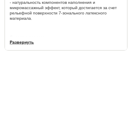
- натуральность компонентов наполнения и
микромассажный эффект, который достигается за счет
рельефной поверхности 7-зонального латексного
материала.
Состав матраса:
Развернуть
Жёсткость 1 стороны - средней жёсткости
Жёсткость 2 стороны - средней жёсткости
Высота матраса - 21 см.
Тип матраса - беспружинный
Максимальный вес на одно спальное место - 120 кг.
Материалы: латекс Massage 7 zone (2 слоя), кокосовая
койра (4 слоя), латекс (4 слоя).
В стандартную комплектацию входит чехол Велюр,
простеганный на холконе.
Гарантия:
2 года.