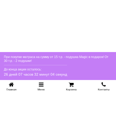
При покупке матраса на сумму от 15 т.р. - подушка Magic в подарок! От
30 т.р. - 2 подушки!
До конца акции осталось:
26 дней 07 часов 32 минут 03 секунд
Главная
Меню
Корзина
Контакты