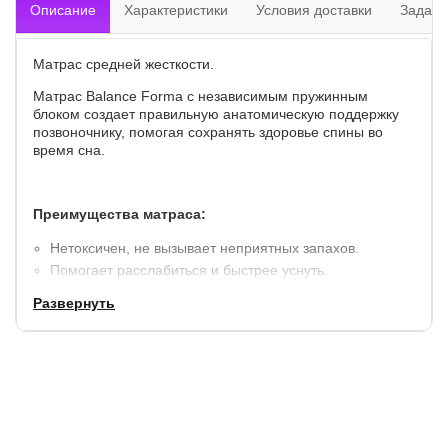
Описание
Характеристики
Условия доставки
Задать
Матрас средней жесткости.
Матрас Balance Forma с независимым пружинным
блоком создает правильную анатомическую поддержку
позвоночнику, помогая сохранять здоровье спины во
время сна.
Преимущества матраса:
Нетоксичен, не вызывает неприятных запахов.
Помогает расслабиться и быстрее уснуть.
Долго сохраняет свои свойства и не теряет форму.
Развернуть
Безопасен для здоровья.
Состав слоев​:
Высокоэластичная пена - 1 см.
Белый войлок.
Блок независимых пружин Pocket, высота – 15 cм.