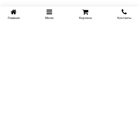
Главная
Меню
Корзина
Контакты
KROVATI-NOVOSIBIRSK.RU
+7 (383) 209 93 69
НСК
Работаем 10:00-22:00
Заказать обратный звонок
ИНФОРМАЦИЯ
Доставка
Контакты
Поставщикам
Гарантия и возврат