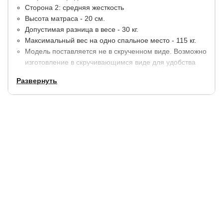
Сторона 2: средняя жесткость
Высота матраса - 20 см.
Допустимая разница в весе - 30 кг.
Максимальный вес на одно спальное место - 115 кг.
Модель поставляется не в скрученном виде. Возможно
изготовление в скручивающимся виде для удобства
транспортировки на дачу.
Развернуть
Материалы:
Пена повышенной жесткости - 2 см.
Термовойлок.
Блок независимых пружин EVS420 Comfortpoket (210
шт/м2) высотой 14 см.
Термовойлок.
Пена повышенной жесткости - 2 см.
В стандартную комплектацию входит несъемный
прочный чехол из синтетического жаккарда,
простеганного на объемном волокне (BOY1005 97 г/м²
синтет. + синтепон 250 гр/м²).