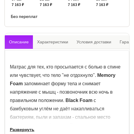
7 163 ₽
7 163 ₽
7 163 ₽
7 163 ₽
Без переплат
Описание
Характеристики
Условия доставки
Гарант
Матрас для тех, кто просыпается с болью в спине
или чувствует, что тело "не отдохнуло".
Memory
Foam
запоминает форму тела и снимает
напряжение с мышц - позвоночник всю ночь в
правильном положении.
Black Foam
с
бамбуковым углём не даёт накапливаться
бактериям, пыли и запахам - спальное место
остаётся чистым без усилий.
Развернуть