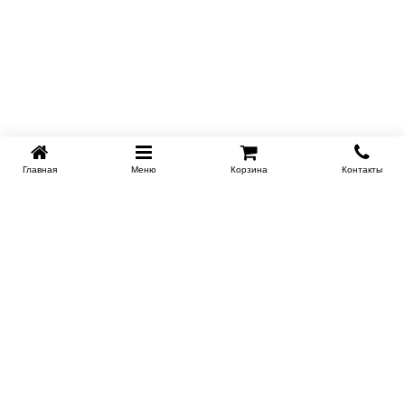
Бамбуковый уголь в составе Black Foam несет
важную роль: он физически адсорбирует запахи и
препятствует размножению микроорганизмов.
Особенно актуально для людей с аллергией на
пылевых клещей.
Главная
Меню
Корзина
Контакты
KROVATI-NOVOSIBIRSK.RU
+7 (383) 209 93 69
НСК
Работаем 10:00-22:00
Заказать обратный звонок