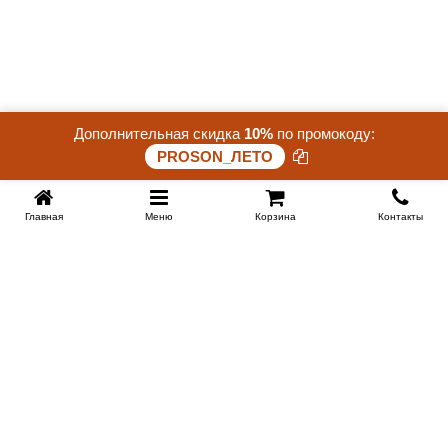
Дополнительная скидка
10%
по промокоду:
Скидка 25%. До конца акции осталось:
PROSON_ЛЕТО
25 дней 03 часов 14 минут 53 секунд
Главная
Меню
Корзина
Контакты
KROVATI-NOVOSIBIRSK.RU
+7 (383) 209 93 69
НСК
Работаем 10:00-22:00
Заказать обратный звонок