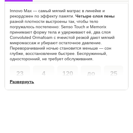
Innovo Max — самый мягкий матрас в линейке и
рекордсмен по эффекту памяти.
Четыре слоя пены
разной плотности выстроены так, чтобы тело
погружалось постепенно: Senso Touch и Memorix
принимают форму тела и удерживают её, два слоя
Convoluted Ormafoam с ячеистой резкой дают мягкий
микромассаж и убирают остаточное давление.
Переворачиваний ночью становится меньше — сон
глубже, восстановление быстрее. Беспружинный,
односторонний, не требует обслуживания.
23
4
120
до
25
см
слоя
кг
30
лет
Развернуть
кг
высота
пены с
нагрузка
срок
матраса
памятью
на
службы
разница
место
в весе
пары
СОСТАВ (СВЕРХУ ВНИЗ)