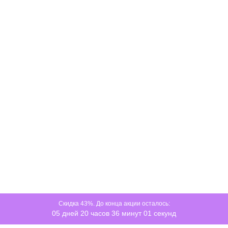
дополнительная поддержка в зонах повышенной
нагрузки. Ячеистая структура улучшает циркуляцию
воздуха — снижает накопление тепла
Base Foam
(10 см)
— упругое основание.
Стабилизирует конструкцию, обеспечивает
поддержку в местах повышенной нагрузки, улучшает
работу верхних слоёв
ХАРАКТЕРИСТИКИ
Беспружинный,
Тип
односторонний
Жёсткость
Мягкая
Высота
23 см (допуск ±15 мм)
Нагрузка на место
до 120 кг
Скидка 43%. До конца акции осталось:
05 дней 20 часов 36 минут 01 секунд
Допустимая разница в