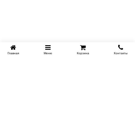
Главная
Меню
Корзина
Контакты
KROVATI-NOVOSIBIRSK.RU
+7 (383) 209 93 69
НСК
Работаем 10:00-22:00
Заказать обратный звонок