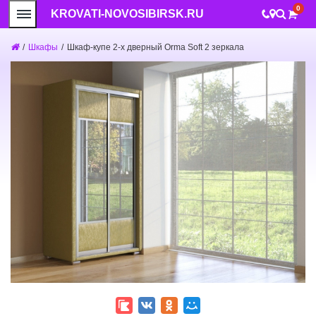
0
KROVATI-NOVOSIBIRSK.RU
/
Шкафы
/
Шкаф-купе 2-х дверный Orma Soft 2 зеркала