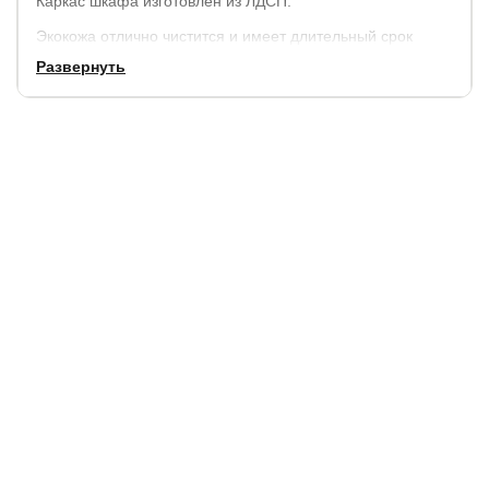
Каркас шкафа изготовлен из ЛДСП.
Экокожа отлично чистится и имеет длительный срок
эксплуатации.
Развернуть
Направляющие роликовые.
Возможно изготовление шкафа без зеркал, с одним или
двумя зеркалами.
Гарантия:
3 года