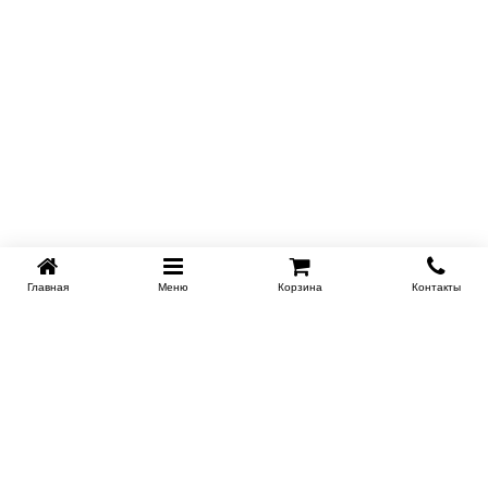
Главная
Меню
Корзина
Контакты
KROVATI-NOVOSIBIRSK.RU
+7 (383) 209 93 69
НСК
Работаем 10:00-22:00