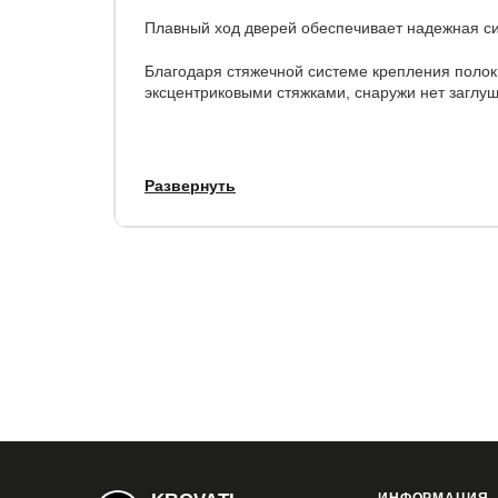
Плавный ход дверей обеспечивает надежная сис
Благодаря стяжечной системе крепления полок
эксцентриковыми стяжками, снаружи нет заглуш
Параметры:
Развернуть
высота - 230 см,
ширина - 120 см, 140 см, 160 см.
глубина внешняя - 57 см., внутренняя (глубина 
Корпус:
ЛДСП
Фасады
: ЛДСП, зеркало
Торцы:
защищены от сколов кромкой ПВХ