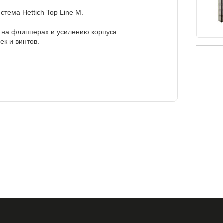
тема Hettich Top Line M.
 на флипперах и усилению корпуса
ек и винтов.
полок) - 50 см.