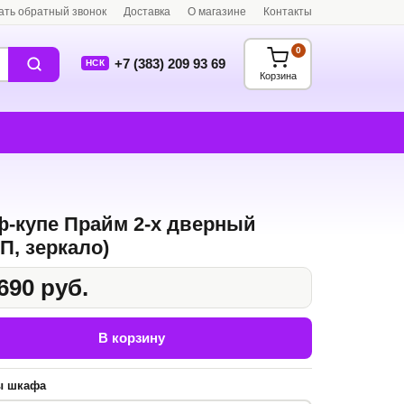
ать обратный звонок
Доставка
О магазине
Контакты
0
+7 (383) 209 93 69
НСК
Корзина
-купе Прайм 2-х дверный
П, зеркало)
690 руб.
В корзину
ы шкафа