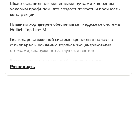
Шкаф оснащен алюминиевыми ручками и верхним
ходовым профилем, что создает легкость и прочность
конструкции.
Плавный ход дверей обеспечивает надежная система
Hettich Top Line M.
Благодаря стяжечной системе крепления полок на
флипперах и усилению корпуса эксцентриковыми
стяжками, снаружи нет заглушек и винтов.
Каждая дверь поделена на 4 секции, которые
расставляются в произвольном порядке.
Развернуть
Параметры:
высота - 230 см,
ширина - 120 см, 140 см, 160 см.
глубина внешняя - 57 см., внутренняя (глубина полок) -
50 см.