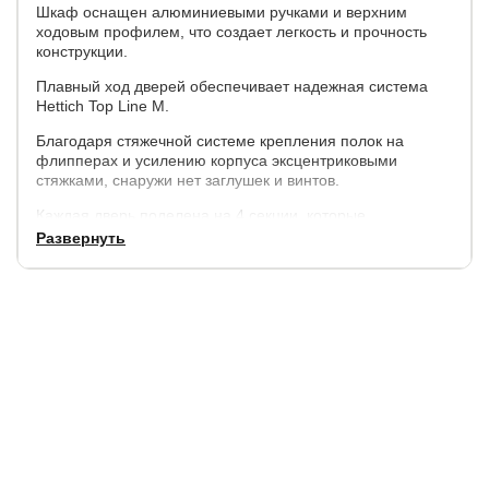
Шкаф оснащен алюминиевыми ручками и верхним
ходовым профилем, что создает легкость и прочность
конструкции.
Плавный ход дверей обеспечивает надежная система
Hettich Top Line M.
Благодаря стяжечной системе крепления полок на
флипперах и усилению корпуса эксцентриковыми
стяжками, снаружи нет заглушек и винтов.
Каждая дверь поделена на 4 секции, которые
расставляются в произвольном порядке.
Развернуть
Параметры:
высота - 230 см,
ширина - 120 см, 140 см, 160 см.
глубина внешняя - 57 см., внутренняя (глубина полок) -
50 см.