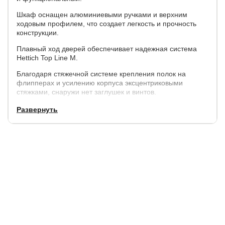
Шкаф оснащен алюминиевыми ручками и верхним
ходовым профилем, что создает легкость и прочность
конструкции.
Плавный ход дверей обеспечивает надежная система
Hettich Top Line M.
Благодаря стяжечной системе крепления полок на
флипперах и усилению корпуса эксцентриковыми
стяжками, снаружи нет заглушек и винтов.
Каждая дверь поделена на 4 секции, которые
Развернуть
расставляются в произвольном порядке.
Параметры:
высота - 230 см,
ширина - 120 см, 140 см, 160 см,
глубина внешняя - 57 см., внутренняя (глубина полок) -
50 см.