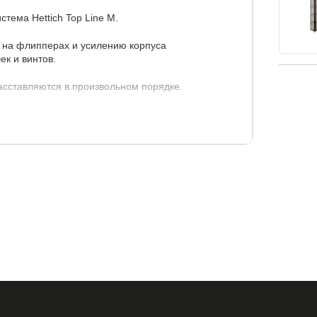
тема Hettich Top Line M.
 на флипперах и усилению корпуса
ек и винтов.
асставляются в произвольном порядке.
полок) - 50 см.