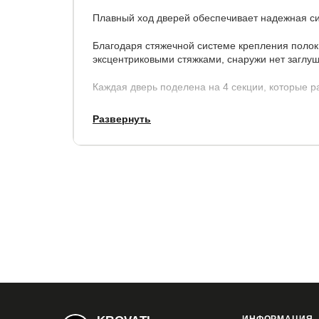
Плавный ход дверей обеспечивает надежная сис
Благодаря стяжечной системе крепления полок
эксцентриковыми стяжками, снаружи нет заглуш
Каждая дверь поделена на 4 секции, которые р
Развернуть
Параметры:
высота - 230 см,
ширина - 120 см, 140 см, 160 см,
глубина внешняя - 57 см., внутренняя (глубина 
Корпус:
ЛДСП
Фасады
: ЛДСП, зеркало, стекло