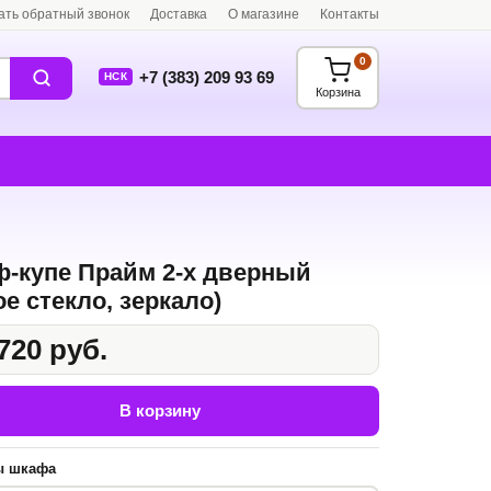
ать обратный звонок
Доставка
О магазине
Контакты
0
+7 (383) 209 93 69
НСК
Корзина
-купе Прайм 2-х дверный
ое стекло, зеркало)
720 руб.
В корзину
ы шкафа