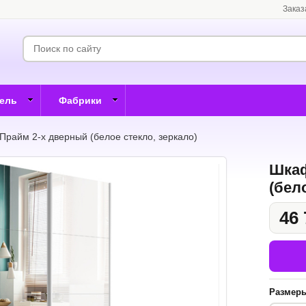
Заказ
бель
Фабрики
Прайм 2-х дверный (белое стекло, зеркало)
Шкаф
(бел
46 
Размер