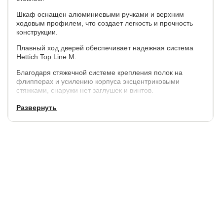
Шкаф оснащен алюминиевыми ручками и верхним
ходовым профилем, что создает легкость и прочность
конструкции.
Плавный ход дверей обеспечивает надежная система
Hettich Top Line M.
Благодаря стяжечной системе крепления полок на
флипперах и усилению корпуса эксцентриковыми
стяжками, снаружи нет заглушек и винтов.
Каждая дверь поделена на 4 секции, которые
Развернуть
расставляются в произвольном порядке.
Параметры:
высота - 2300 мм,
ширина - 1200 мм, 1400 мм, 1600 мм,
глубина внешняя - 57 см., внутренняя (глубина полок) -
50 см.