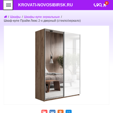
0
KROVATI-NOVOSIBIRSK.RU
/
Шкафы
/
Шкафы-купе зеркальные
/
Шкаф-купе Прайм Люкс 2-х дверный (стекло/зеркало)