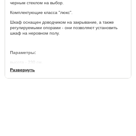
черным стеклом на выбор.
Комплектующие класса "люкс".
Шкаф оснащен доводчиком на закрывание, а также
регулируемыми опорами - они позволяют установить
шкаф на неровном полу.
Параметры:
высота - 230 см,
Развернуть
ширина - 220 см
глубина - 57 см.
Корпус:
ЛДСП премиум класса
Фасады
: ЛДСП, стекло белое или черное на выбор
Торцы:
защищены от сколов кромкой ПВХ