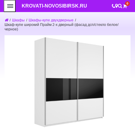
0
KROVATI-NOVOSIBIRSK.RU
/
Шкафы
/
Шкафы-купе двухдверные
/
Шкаф-купе широкий Прайм 2-х дверный (фасад дсп/стекло белое/
черное)