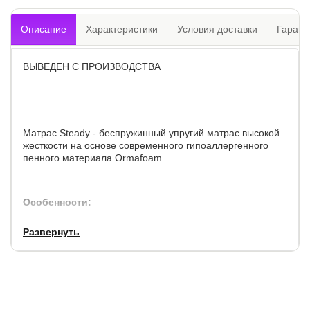
Описание
Характеристики
Условия доставки
Гарант
ВЫВЕДЕН С ПРОИЗВОДСТВА
Матрас Steady - беспружинный упругий матрас высокой
жесткости на основе современного гипоаллергенного
пенного материала Ormafoam.
Особенности:
высота матраса: 15 см.
Развернуть
Допустима разница в весе между спящими до 30 кг.
Макс.вес на одно спальное место: 110 кг.
Чехол выполнен из долговечного, износостойкого и
практичного жаккарда молочного цвета.
поставляется в скрученном виде.