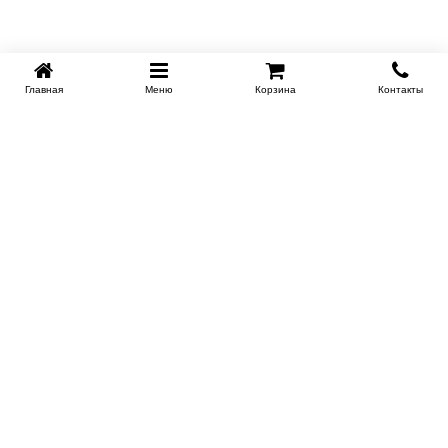
Главная
Меню
Корзина
Контакты
KROVATI-NOVOSIBIRSK.RU
+7 (383) 209 93 69
НСК
Работаем 10:00-22:00
Заказать обратный звонок
ИНФОРМАЦИЯ
Доставка
Контакты