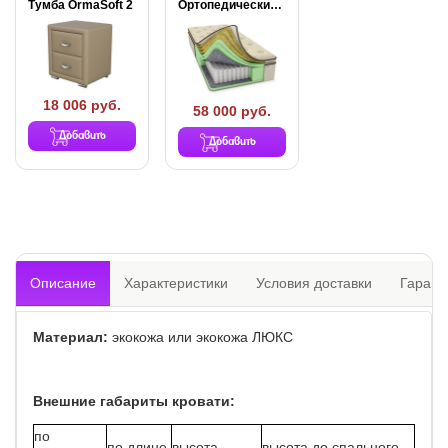
Тумба OrmaSoft 2
Ортопедический матрас Райтон...
18 006 руб.
58 000 руб.
Добавить
Добавить
Описание
Характеристики
Условия доставки
Гарант
Материал:
экокожа или экокожа ЛЮКС
Внешние габариты кровати:
по
по длине,
высота
высота до спального