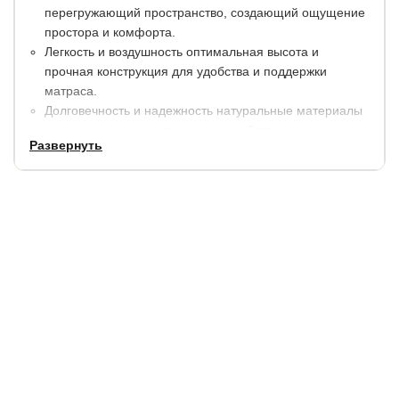
перегружающий пространство, создающий ощущение
простора и комфорта.
Легкость и воздушность оптимальная высота и
прочная конструкция для удобства и поддержки
матраса.
Долговечность и надежность натуральные материалы
и продуманная конструкция способствуют
Развернуть
комфортному отдыху и восстановлению сил.
Здоровый сон легко впишется в любой стиль
интерьера, от минимализма до эко-шика.
Универсальность в дизайне использование
натурального дерева гарантирует безопасность для
здоровья и окружающей среды.
Размеры
:
по
по длине,
высота
высота до спального
ширине,
см.
спинок, см.
места, см.
см.
+ 6
+ 6
90
30
Рекомендуемая высота матраса: от 12 см.