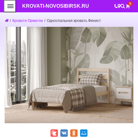
0
KROVATI-NOVOSIBIRSK.RU
/
Кровати Орматек
/
Односпальная кровать Финист