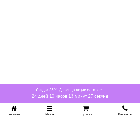
Нужна ли обработка дерева после покупки?
Можно использовать кровать без дополнительной обработки,
но масло или воск помогут защитить поверхность от влаги и
подчеркнут текстуру древесины.
Насколько прочна такая конструкция?
Каркас из берёзы остаётся устойчивым благодаря плотной
структуре древесины и жёстким соединениям, что делает
модель надёжной несмотря на минимализм.
Скидка 35%. До конца акции осталось:
24 дней 10 часов 13 минут 26 секунд
Главная
Меню
Корзина
Контакты