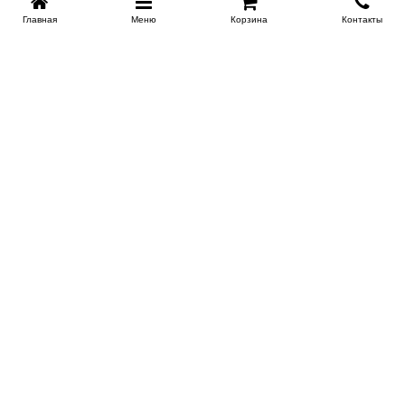
Главная
Меню
Корзина
Контакты
KROVATI-NOVOSIBIRSK.RU
+7 (383) 209 93 69
НСК
Работаем 10:00-22:00
Заказать обратный звонок
ИНФОРМАЦИЯ
Доставка
Контакты
Поставщикам
Гарантия и возврат
О магазине