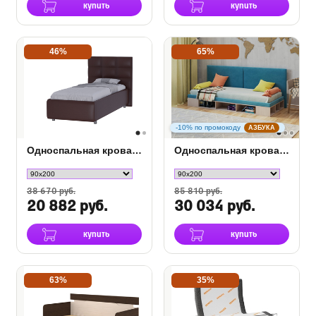
купить
купить
46%
65%
-10% по промокоду
АЗБУКА
Односпальная кровать Como (Veda) 8
Односпальная кровать тахта Lancaster 1
38 670 руб.
85 810 руб.
20 882 руб.
30 034 руб.
купить
купить
63%
35%