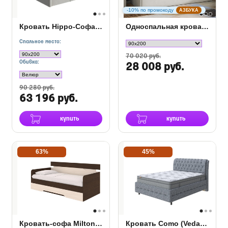
-10% по промокоду
АЗБУКА
Кровать Hippo-Софа с дополнительным местом
Односпальная кровать Bono в ткани
Спальное место:
70 020 руб.
Обивка:
28 008 руб.
90 280 руб.
63 196 руб.
купить
купить
63%
45%
Кровать-софа Milton с ящиком
Кровать Como (Veda) 4 Grand