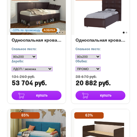
-10% по промокоду
АЗБУКА
Односпальная кровать тахта Lancaster 1 с ПМ
Односпальная кровать Como (Veda) 8
Спальное место:
Спальное место:
Дерево:
Обивка:
134 260 руб.
38 670 руб.
53 704 руб.
20 882 руб.
купить
купить
65%
63%