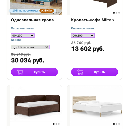
-10% по промокоду
АЗБУКА
Односпальная кровать тахта Lancaster 1
Кровать-софа Milton (с основанием)
Спальное место:
Спальное место:
Дерево:
36 760 руб.
13 602 руб.
85 810 руб.
30 034 руб.
купить
купить