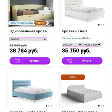
-10% по промокоду
АЗБУКА
Односпальная кровать Bono
Кровать Linda
Спальное место:
Обивка:
96 960 руб.
38 784 руб.
35 750 руб.
купить
купить
40%
Кровать Linda с подъемным механизмом
Кровать Binni для основания с ПМ