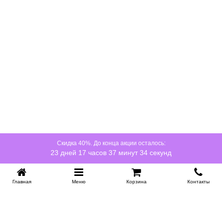
ощущение древесины. Поверхность остаётся матовой и
приятной на ощупь, что особенно важно для детской
мебели.
Подходит ли кровать для повседневного
использования ребёнком?
Да, конструкция рассчитана на ежедневное
использование. Прочное основание с ламелями
обеспечивает надёжную опору для матраса, а массив
дерева выдерживает активные детские игры.
Скруглённые углы и гладкие поверхности делают кровать
безопасной даже для самых подвижных малышей.
Скидка 40%. До конца акции осталось:
23 дней 17 часов 37 минут 33 секунд
Главная
Меню
Корзина
Контакты