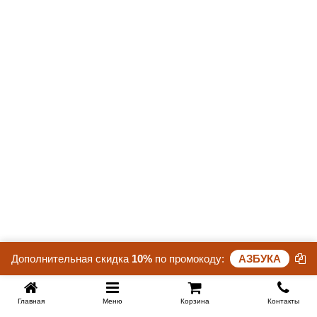
Заменяет ли вылет тумбочку?
Нет — он её не заменяет, а обрамляет: боковой вылет
задаёт место для тумбы, подчёркивает её и делает
композицию комнаты более целостной.
Можно ли встроить USB-разъём в боковую панель?
Да. Встраиваемый USB-модуль легко интегрируется в
панель и обеспечивает удобную зарядку устройств без
лишних проводов.
Дополнительная скидка
10%
по промокоду:
АЗБУКА
Главная
Меню
Корзина
Контакты