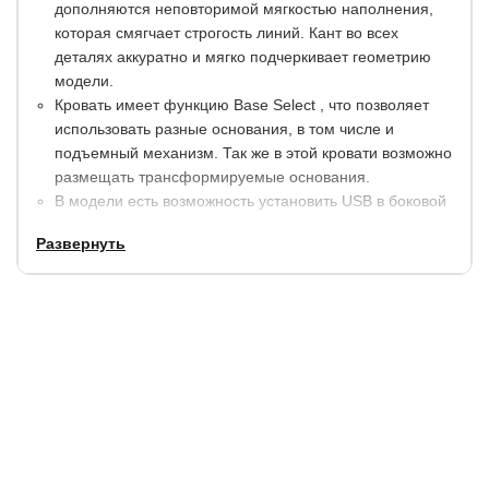
дополняются неповторимой мягкостью наполнения,
которая смягчает строгость линий. Кант во всех
деталях аккуратно и мягко подчеркивает геометрию
модели.
Кровать имеет функцию Base Select , что позволяет
использовать разные основания, в том числе и
подъемный механизм. Так же в этой кровати возможно
размещать трансформируемые основания.
В модели есть возможность установить USB в боковой
элемент.
Развернуть
Кровать имеет два варианта - с левым и правым
боковым элементом.
Модель имеет боковой вылет, который решает
проблему размещения тумбочки в комнате подростка.
Стильное и эффектное решение понравится самому
требовательному клиенту
Габаритные размеры:
ширина
длина
высота изголовья / изножья
+ 86 см.
+ 30 см.
90 см.