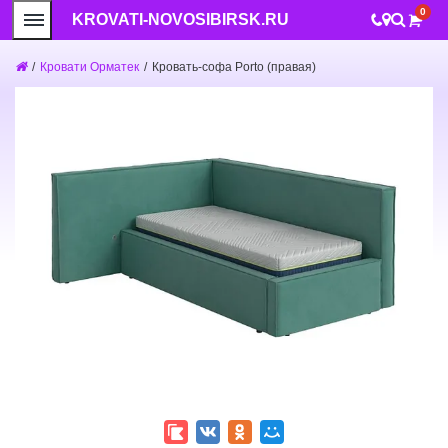
0
KROVATI-NOVOSIBIRSK.RU
/
Кровати Орматек
/
Кровать-софа Porto (правая)