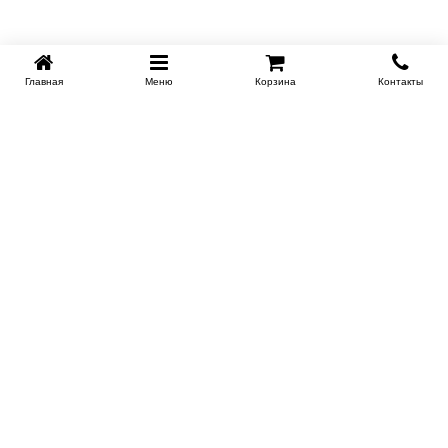
Главная
Меню
Корзина
Контакты
KROVATI-NOVOSIBIRSK.RU
+7 (383) 209 93 69
НСК
Работаем 10:00-22:00
Заказать обратный звонок
ИНФОРМАЦИЯ
Доставка
Контакты
Поставщикам