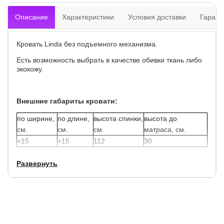
Описание
Характеристики
Условия доставки
Гарант
Кровать Linda без подъемного механизма.
Есть возможность выбрать в качестве обивки ткань либо
экокожу.
Внешние габариты кровати:
по ширине,
по длине,
высота спинки,
высота до
см.
см.
см.
матраса, см.
+15
+15
112
30
Развернуть
Увеличенный просвет от пола позволяет облегчить
уборку под кроватью, в том числе роботом – пылесосом.
Матрас не входит в стоимость кровати, выбрать и
заказать матрас можно у нас на сайте.