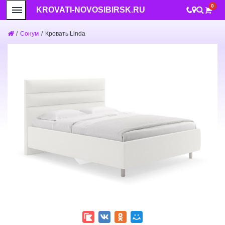
0
KROVATI-NOVOSIBIRSK.RU
/
Сонум
/
Кровать Linda