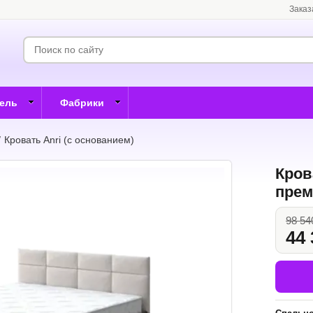
Заказ
бель
Фабрики
/
Кровать Anri (с основанием)
Кров
прем
98 54
44 