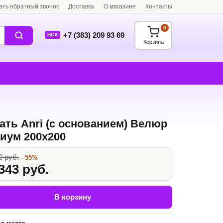
ать обратный звонок
Доставка
О магазине
Контакты
0
+7 (383) 209 93 69
НСК
Корзина
ать Anri (с основанием) Велюр
иум 200x200
0 руб.
- 55%
343 руб.
В корзину