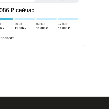
 086 ₽ сейчас
г
20 авг
03 сен
17 сен
6 ₽
11 086 ₽
11 086 ₽
11 086 ₽
переплат