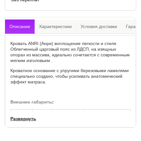
Описание
Характеристики
Условия доставки
Гарант
Кровать ANRI (Анри) воплощение легкости и стиля.
Облегченный царговый пояс из ЛДСП, на изящных
опорах из массива, идеально сочетается с современным
мягким изголовьем .
Кроватное основание с упругими березовыми ламелями
специально создано, чтобы усиливать анатомический
эффект матраса.
Внешние габариты:
по
по
высота
высота до спального
Развернуть
ширине,
длине,
изголовья, см.
места, см.
см.
см.
+ 7
+ 6
90
28