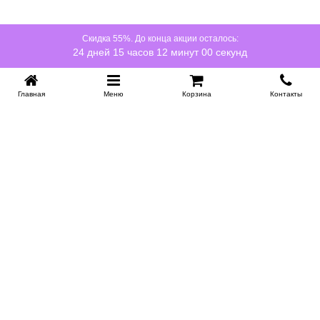
Скидка 55%. До конца акции осталось:
24 дней 15 часов 11 минут 59 секунд
Главная
Меню
Корзина
Контакты
KROVATI-NOVOSIBIRSK.RU
+7 (383) 209 93 69
НСК
Работаем 10:00-22:00
Заказать обратный звонок
ИНФОРМАЦИЯ
Доставка