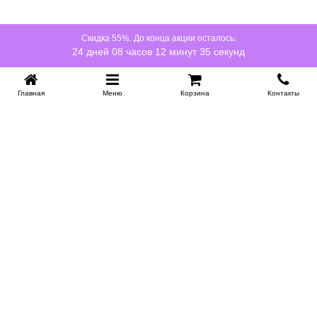
Скидка 55%. До конца акции осталось:
24 дней 08 часов 12 минут 34 секунд
Главная
Меню
Корзина
Контакты
KROVATI-NOVOSIBIRSK.RU
+7 (383) 209 93 69
НСК
Работаем 10:00-22:00
Заказать обратный звонок
ИНФОРМАЦИЯ
Доставка