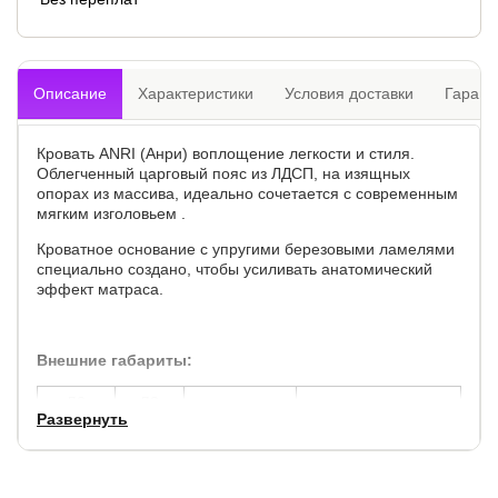
Описание
Характеристики
Условия доставки
Гарант
Кровать ANRI (Анри) воплощение легкости и стиля.
Облегченный царговый пояс из ЛДСП, на изящных
опорах из массива, идеально сочетается с современным
мягким изголовьем .
Кроватное основание с упругими березовыми ламелями
специально создано, чтобы усиливать анатомический
эффект матраса.
Внешние габариты:
по
по
высота
высота до спального
Развернуть
ширине,
длине,
изголовья, см.
места, см.
см.
см.
+ 7
+ 6
90
28