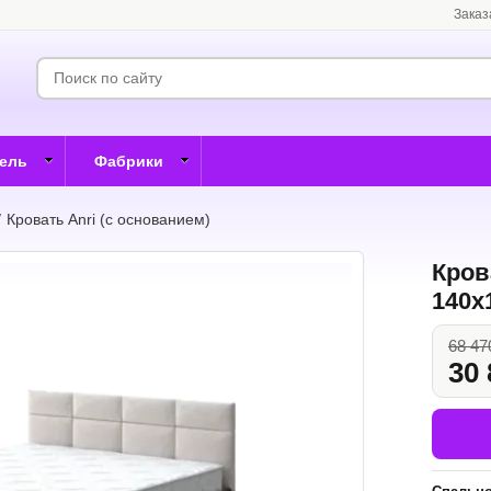
Заказ
бель
Фабрики
/
Кровать Anri (с основанием)
Кров
140x
68 47
30 