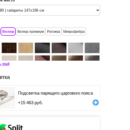
е место
Велюр
Велюр премиум
Рогожка
Микрофибра
ь ещё
етка
Подсветка парящего царгового пояса
+
15 463
руб.