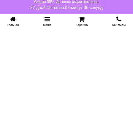
Скидка 55%. До конца акции осталось:
27 дней 15 часов 03 минут 35 секунд
Главная
Меню
Корзина
Контакты
KROVATI-NOVOSIBIRSK.RU
+7 (383) 209 93 69
НСК
Работаем 10:00-22:00
Заказать обратный звонок
ИНФОРМАЦИЯ
Доставка
Контакты
Поставщикам