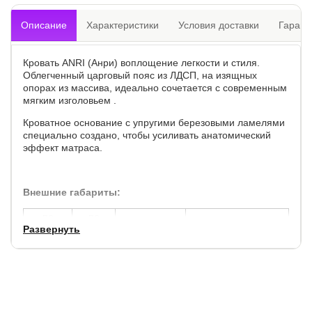
Описание
Характеристики
Условия доставки
Гарант
Кровать ANRI (Анри) воплощение легкости и стиля.
Облегченный царговый пояс из ЛДСП, на изящных
опорах из массива, идеально сочетается с современным
мягким изголовьем .
Кроватное основание с упругими березовыми ламелями
специально создано, чтобы усиливать анатомический
эффект матраса.
Внешние габариты:
по
по
высота
высота до спального
Развернуть
ширине,
длине,
изголовья, см.
места, см.
см.
см.
+ 7
+ 6
90
28
Царги из ЛДСП 16 мм., опоры из массива березы.