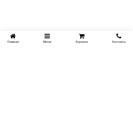
Главная
Меню
Корзина
Контакты
KROVATI-NOVOSIBIRSK.RU
+7 (383) 209 93 69
НСК
Работаем 10:00-22:00
Заказать обратный звонок
ИНФОРМАЦИЯ