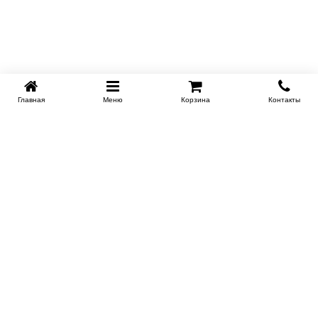
Главная
Меню
Корзина
Контакты
KROVATI-NOVOSIBIRSK.RU
+7 (383) 209 93 69
НСК
Работаем 10:00-22:00
Заказать обратный звонок
ИНФОРМАЦИЯ