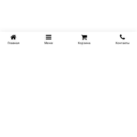
Главная
Меню
Корзина
Контакты
KROVATI-NOVOSIBIRSK.RU
+7 (383) 209 93 69
НСК
Работаем 10:00-22:00
Заказать обратный звонок
ИНФОРМАЦИЯ