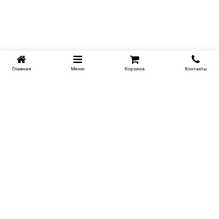
Главная
Меню
Корзина
Контакты
KROVATI-NOVOSIBIRSK.RU
+7 (383) 209 93 69
НСК
Работаем 10:00-22:00
Заказать обратный звонок
ИНФОРМАЦИЯ