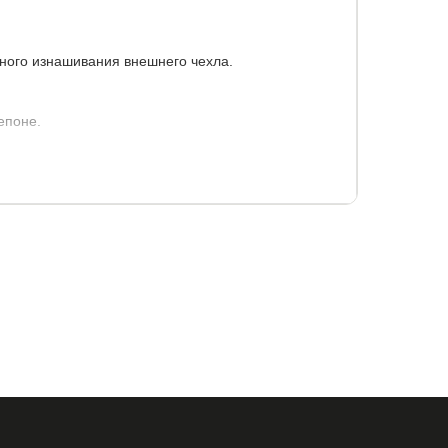
ного изнашивания внешнего чехла.
епоне.
5
90x200
120x190
120x195
120x200
60x195
160x200
180x190
180x195