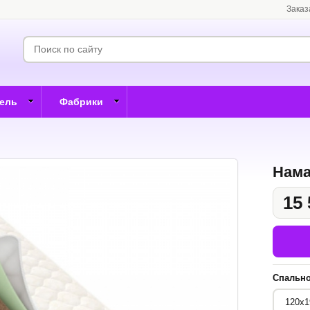
Заказ
бель
Фабрики
Нама
15 
Спально