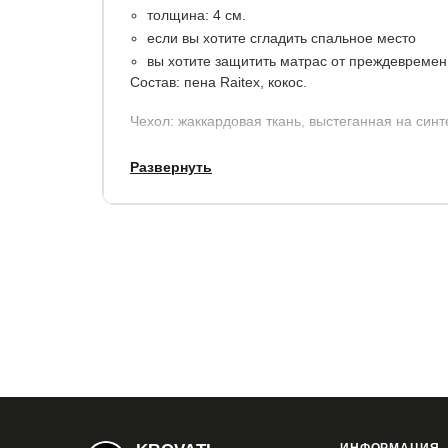
толщина: 4 см.
если вы хотите сгладить спальное место
вы хотите защитить матрас от преждевремен
Состав: пена Raitex, кокос.
Чехол: жаккардовая ткань, выстеганная на синт
Гарантия: 2 года.
Развернуть
Купить в 1 клик
Все модификации:
80x190
80x195
80x200
90x190
90x19
140x190
140x195
140x200
160x190
1
180x200