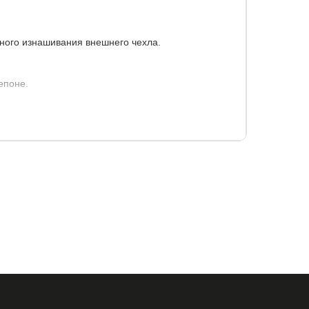
ного изнашивания внешнего чехла.
епоне.
5
90x200
120x190
120x195
120x200
60x195
160x200
180x190
180x195