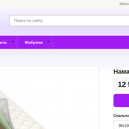
Заказ
бель
Фабрики
Нама
12 
Спально