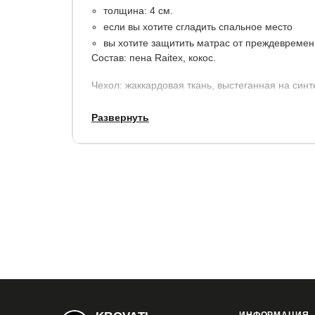
толщина: 4 см.
если вы хотите сгладить спальное место
вы хотите защитить матрас от преждевремен
Состав: пена Raitex, кокос.
Чехол: жаккардовая ткань, выстеганная на синт
Гарантия: 2 года.
Развернуть
Купить в 1 клик
Все модификации:
80x190
80x195
80x200
90x190
90x19
140x190
140x195
140x200
160x190
1
180x200