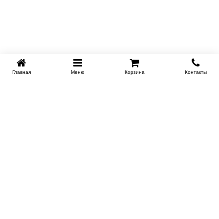
Главная
Меню
Корзина
Контакты
KROVATI-NOVOSIBIRSK.RU
+7 (383) 209 93 69
НСК
Работаем 10:00-22:00
Заказать обратный звонок
ИНФОРМАЦИЯ