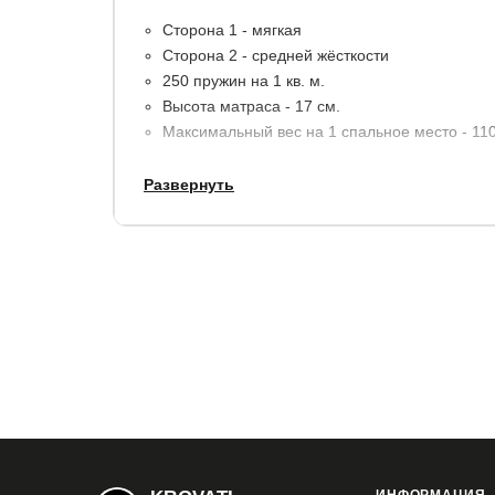
Сторона 1 - мягкая
Сторона 2 - средней жёсткости
250 пружин на 1 кв. м.
Высота матраса - 17 см.
Максимальный вес на 1 спальное место - 110 
Развернуть
Материалы:
пенополиуретан (ППУ), термовойл
усиление пенополиуретаном (ППУ).
В стандартную комплектацию входит чехол из х
Гарантия:
5 лет.
Купить в 1 клик
Все модификации: