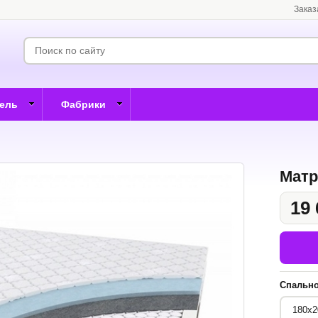
Заказ
бель
Фабрики
Матр
19 
Спально